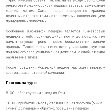
туристический объект, так как на ее входе расположен
реликтовый ледник, сохраняющийся весь год, даже самым
жарким летом. Сама пещера невероятно красива
ледяными сталактитами и сталагмитами, напоминающими
причудливых животных!
Особенной изюминкой пещеры является 15-метровый
ледяной столб, поднимающийся почти до потолка, тем
самым внушая трепет перед бесконечными силами
природы. Также очень впечатляет уникальная акустика
подземного зала, усиливающая даже самые слабые и едва
различимые звуки.
После посещения Аскинской пещеры нас ждет пикник у
костра в замечательной компании.
Программа тура:
8-00 - сбор группы и выезд из Уфы
11-00 - прибытие к месту стоянки. Пешая прогулка (6 км в
сумме) до пещеры и обратно, посещение пещеры.