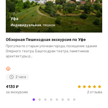
Уфа
Индивидуальная
,
пешком
Обзорная Пешеходная экскурсия по Уфе
Э
Прогулка по старым улочкам города, посещение здания
М
Оперного театра, Башгосдрам театра, памятников
с
архитектуры р...
С
2 часа
4130 ₽
4
за экскурсию
2 отзыва
з