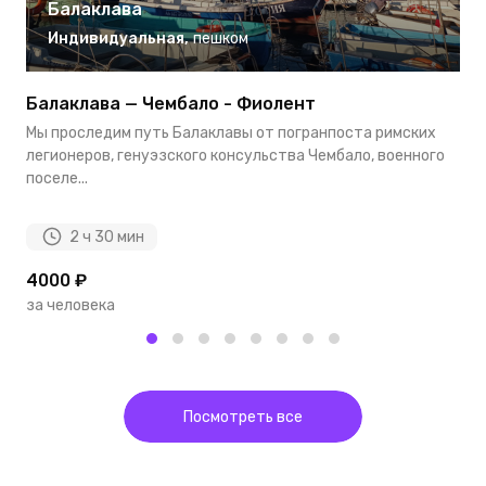
Балаклава
Индивидуальная
,
пешком
Балаклава — Чембало - Фиолент
Б
Э
Мы проследим путь Балаклавы от погранпоста римских
П
легионеров, генуэзского консульства Чембало, военного
п
поселе...
в
2 ч 30 мин
4000 ₽
1
за человека
з
Посмотреть все