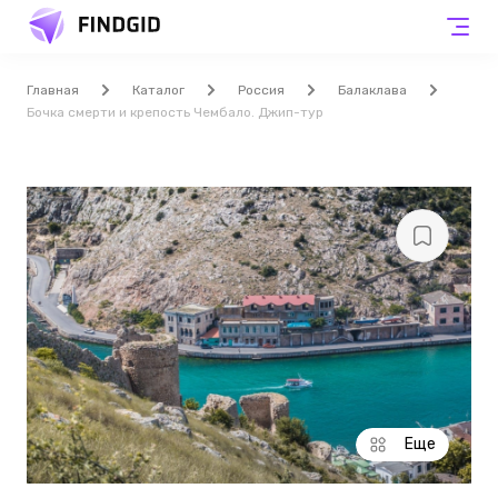
Главная
Каталог
Россия
Балаклава
Бочка смерти и крепость Чембало. Джип-тур
Еще