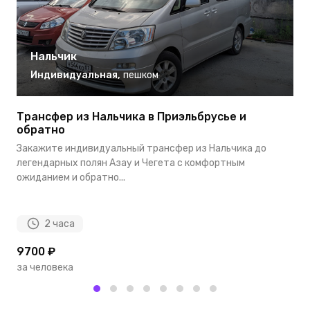
Нальчик
Индивидуальная
,
пешком
Трансфер из Нальчика в Приэльбрусье и
Т
обратно
С
Закажите индивидуальный трансфер из Нальчика до
К
легендарных полян Азау и Чегета с комфортным
с
ожиданием и обратно...
У
2 часа
9700 ₽
3
за человека
з