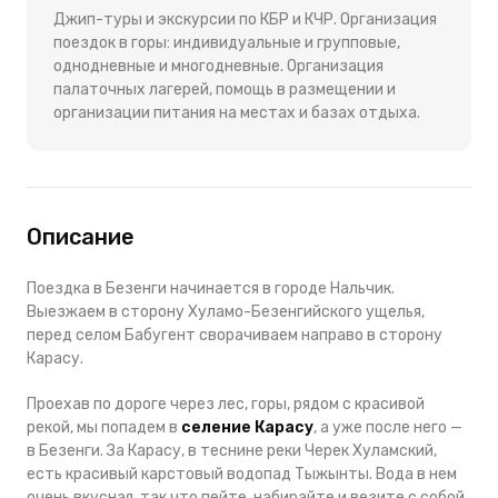
Джип-туры и экскурсии по КБР и КЧР. Организация
поездок в горы: индивидуальные и групповые,
однодневные и многодневные. Организация
палаточных лагерей, помощь в размещении и
организации питания на местах и базах отдыха.
Описание
Поездка в Безенги начинается в городе Нальчик.
Выезжаем в сторону
Хуламо-Безенгийского ущелья
,
перед селом Бабугент сворачиваем направо в сторону
Карасу.
Проехав по дороге через лес, горы, рядом с красивой
рекой, мы попадем в
селение Карасу
, а уже после него —
в Безенги. За Карасу, в теснине реки Черек Хуламский,
есть красивый карстовый водопад Тыжынты. Вода в нем
очень вкусная, так что пейте, набирайте и везите с собой.