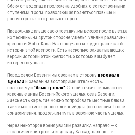
Сбоку от водопада проложена удобная, с естественными
ступенями, тропа, позволяющая подняться повыше и
рассмотреть его с разных сторон.
Продолжая дальше свою поездку, мы вскоре после выезда
из теснины, на другой стороне ущелья, увидим развалины
крепости Жабо-Кала. На этом участке будет рассказ об
истории этой крепости. Есть несколько захватывающих
версий истории этой крепости, о которых вам будет
интересно узнать.
Перед селом Безенги мы свернем в сторону
перевала
Думала
и заедем на достопримечательность,
называемую "
Язык тролля"
. С этой точки открываются
красивые виды Безенгийского ущелья, села Безенги.
Здесь есть кафе, где можно попробовать местные блюда,
также много интересных локаций для фотосессии. После
ознакомления, продолжим путь в верхнюю часть ущелья.
Через некоторое время увидим развилку: направо — к
экологической тропе и водопаду Каскад, налево — к