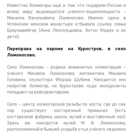
Известны Холмогоры ещё и тем, что подарили России и
всему миру выдающегося ученого-энциклопедиста –
Михаила Васильевича Ломоносова. Именно здесь в
Успенском женском монастыре отбывала ссылку семья
Брауншвейгов (Анна Леопольдовна, Антон Ульрих и их
дети).
Переправа на пароме на Куростров, в село
Ломоносово.
Село Ломоносово – родина знаменитых холмогорцев –
учёного Михаила Ломоносова, математика Михаила
Головина, скульптора Фёдора Шубина. Находится оно
напротив Холмогор, на Курострове, куда экскурсанты
попадают на рейсовом пароме.
Село – центр холмогорской резьбы по кости, где до сих
пор существует косторезный промысел (есть
косторезная фабрика, школа, музей и выставочный зал).
Здесь же находится музей М. В. Ломоносова,
расположенный в бывшей усадьбе отца учёного, недалеко