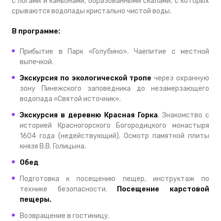
с логами и каньонами, образованными скалами, с которых
срываются водопады кристально чистой воды.
В программе:
Прибытие в Парк «Голубино». Чаепитие с местной
выпечкой.
Экскурсия по экологической тропе
через охранную
зону Пинежского заповедника до незамерзающего
водопада «Святой источник».
Экскурсия в деревню Красная Горка
. Знакомство с
историей Красногорского Богородицкого монастыря
1604 года (недействующий). Осмотр памятной плиты
князя В.В. Голицына.
Обед
Подготовка к посещению пещер, инструктаж по
технике безопасности.
Посещение карстовой
пещеры.
Возвращение в гостиницу.