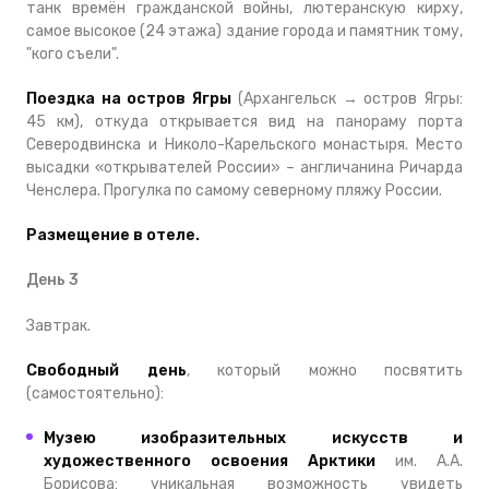
танк времён гражданской войны, лютеранскую кирху,
самое высокое (24 этажа) здание города и памятник тому,
"кого съели".
Поездка на остров Ягры
(Архангельск → остров Ягры:
45 км), откуда открывается вид на панораму порта
Северодвинска и Николо-Карельского монастыря. Место
высадки «открывателей России» – англичанина Ричарда
Ченслера. Прогулка по самому северному пляжу России.
Размещение в отеле.
День 3
Завтрак.
Свободный день
, который можно посвятить
(самостоятельно):
Музею изобразительных искусств и
художественного освоения Арктики
им. А.А.
Борисова: уникальная возможность увидеть