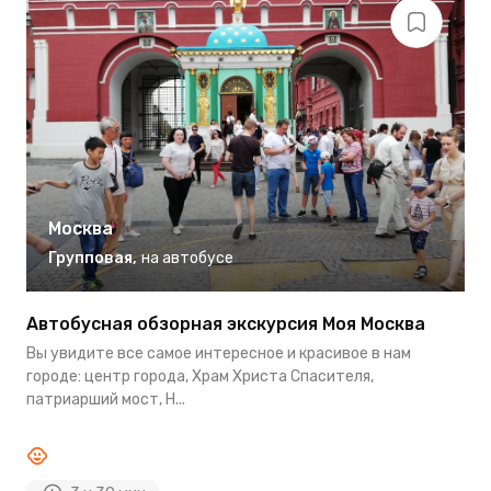
Москва
Групповая
,
на автобусе
Автобусная обзорная экскурсия Моя Москва
П
Вы увидите все самое интересное и красивое в нам
Н
городе: центр города, Храм Христа Спасителя,
п
патриарший мост, Н...
м