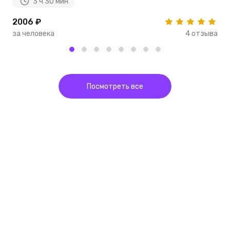
3 ч 30 мин
2006 ₽
1
за человека
4 отзыва
з
Посмотреть все