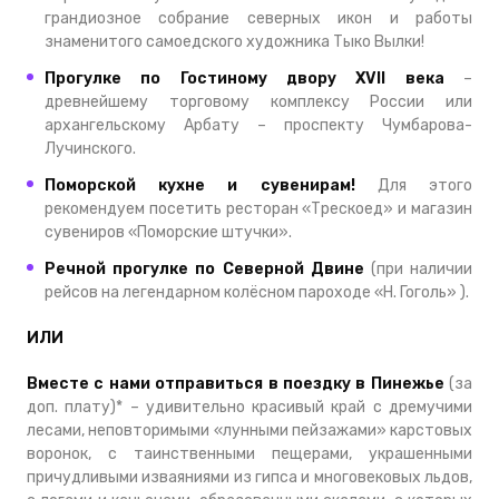
грандиозное собрание северных икон и работы
знаменитого самоедского художника Тыко Вылки!
Прогулке по Гостиному двору XVII века
–
древнейшему торговому комплексу России или
архангельскому Арбату – проспекту Чумбарова-
Лучинского.
Поморской кухне и сувенирам!
Для этого
рекомендуем посетить ресторан «Трескоед» и магазин
сувениров «Поморские штучки».
Речной прогулке по Северной Двине
(при наличии
рейсов на легендарном колёсном пароходе «Н. Гоголь» ).
ИЛИ
Вместе с нами отправиться в поездку в Пинежье
(за
доп. плату)* – удивительно красивый край с дремучими
лесами, неповторимыми «лунными пейзажами» карстовых
воронок, с таинственными пещерами, украшенными
причудливыми изваяниями из гипса и многовековых льдов,