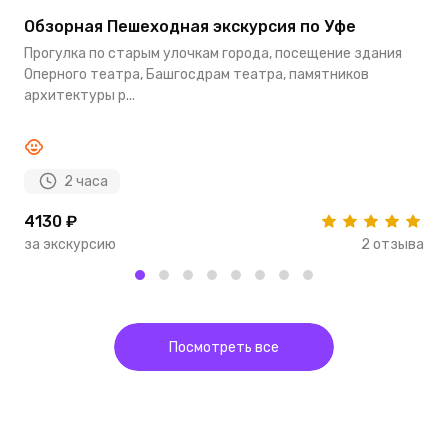
Обзорная Пешеходная экскурсия по Уфе
Э
Прогулка по старым улочкам города, посещение здания
М
Оперного театра, Башгосдрам театра, памятников
с
архитектуры р...
С
2 часа
4130 ₽
4
за экскурсию
2 отзыва
з
Посмотреть все