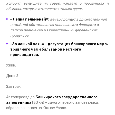
колорит, услышите их говор, узнаете о праздниках и
обычаях, которые отмечаются только здесь.
«Лепка пельменей»:
вечер пройдет в дружественной
семейной обстановке за неспешными беседами и
лепкой пельменей
из качественных деревенских
продуктов
.
«
За чашкой чая…» - дегустация башкирского меда,
травяного чая и бальзамов местного
производства.
Ужин.
День 2
Завтрак.
Автопереезд до
Башкирского государственного
заповедника
(30 км) – самого первого заповедника,
образовавшегося на Южном Урале.