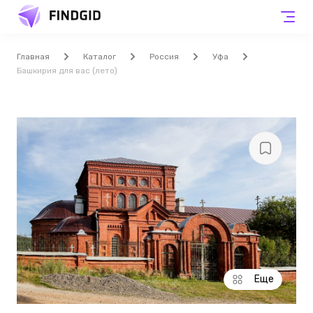
Главная
Каталог
Россия
Уфа
Башкирия для вас (лето)
Еще