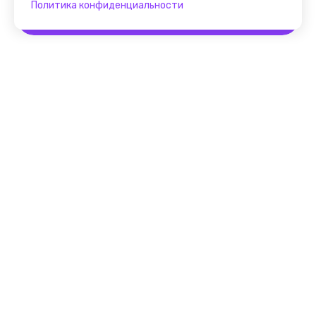
Политика конфиденциальности
Забронировать
Помощник FindGid
F.A.Q. для Гида
Основные принципы работы
с cервисом FindGid