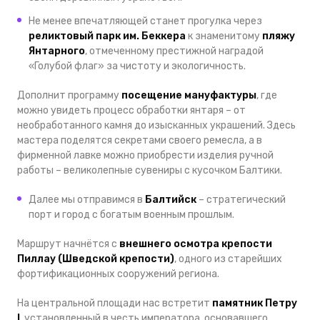
Не менее впечатляющей станет прогулка через
реликтовый парк им. Беккера
к знаменитому
пляжу
Янтарного
, отмеченному престижной наградой
«Голубой флаг» за чистоту и экологичность.
Дополнит программу
посещение мануфактуры
, где
можно увидеть процесс обработки янтаря – от
необработанного камня до изысканных украшений. Здесь
мастера поделятся секретами своего ремесла, а в
фирменной лавке можно приобрести изделия ручной
работы – великолепные сувениры с кусочком Балтики.
Далее мы отправимся в
Балтийск
– стратегический
порт и город с богатым военным прошлым.
Маршрут начнётся с
внешнего осмотра крепости
Пиллау (Шведской крепости)
, одного из старейших
фортификационных сооружений региона.
На центральной площади нас встретит
памятник Петру
I
, установленный в честь императора, основавшего