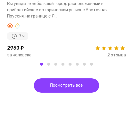
Вы увидите небольшой город, расположенный в
В
прибалтийском историческом регионе Восточная
в
Пруссия, на границе с Л...
и
7 ч
2950 ₽
2
за человека
2 отзыва
з
Посмотреть все