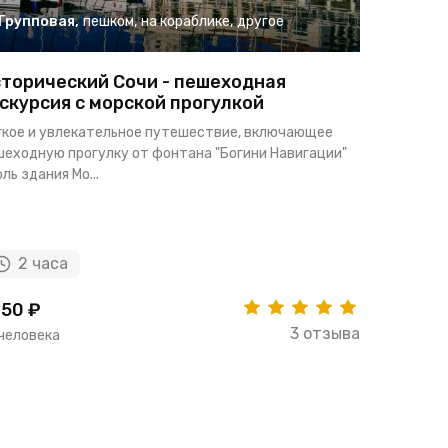
Групповая
,
пешком
,
на кораблике
,
другое
Группо
торический Сочи - пешеходная
Сочимаг
скурсия с морской прогулкой
спектак
гкое и увлекательное путешествие, включающее
Мы зарядим
шеходную прогулку от фонтана "Богини Навигации"
истории и 
ль здания Мо...
документал
2 часа
1 ч 
50 ₽
1416 ₽
3 отзыва
 человека
за человек