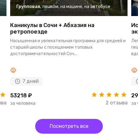
Групповая
,
пешком
,
на машине
,
на автобусе
Каникулы в Сочи + Абхазия на
Ис
ретропоезде
эк
Насыщенная и увлекательная программа для средней и
Ле
старшей школы с посещением топовых
пе
достопримечательностей Соч...
вдо
7 дней
53218 ₽
29
ыва
2 отзыва
за человека
за
Посмотреть все