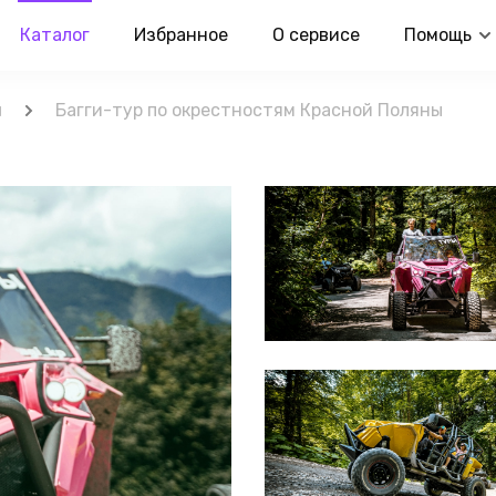
Каталог
Избранное
О сервисе
Помощь
и
Багги-тур по окрестностям Красной Поляны