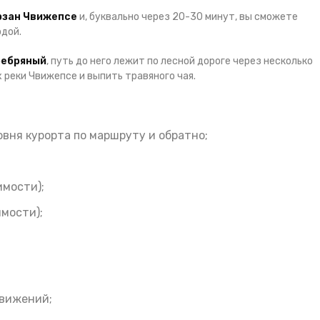
рзан Чвижепсе
и, буквально через 20-30 минут, вы сможете
дой.
ребряный
, путь до него лежит по лесной дороге через несколько
реки Чвижепсе и выпить травяного чая.
овня курорта по маршруту и обратно;
имости);
мости);
движений;