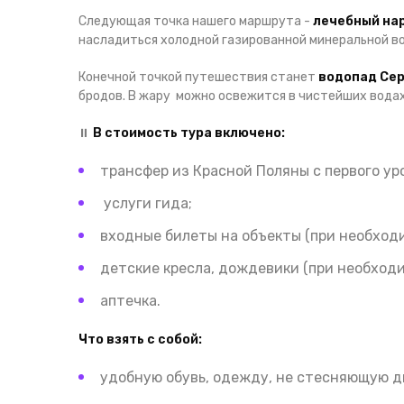
Следующая точка нашего маршрута -
лечебный на
насладиться холодной газированной минеральной во
Конечной точкой путешествия станет
водопад Се
бродов. В жару
можно освежится в чистейших водах 
⏸
В стоимость тура включено:
трансфер из Красной Поляны с первого ур
услуги гида;
входные билеты на объекты (при необход
детские кресла, дождевики (при необходи
аптечка.
Что взять с собой:
удобную обувь, одежду, не стесняющую 