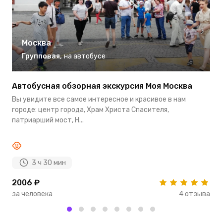
Москва
Групповая
,
на автобусе
Автобусная обзорная экскурсия Моя Москва
И
Вы увидите все самое интересное и красивое в нам
М
городе: центр города, Храм Христа Спасителя,
с
патриарший мост, Н...
р
3 ч 30 мин
2006 ₽
1
за человека
4 отзыва
з