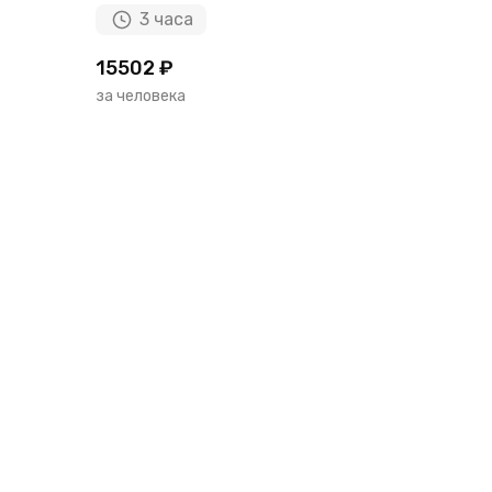
3 часа
15502 ₽
за человека