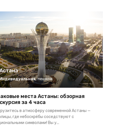
Астана
Астан
Индивидуальная
,
пешком
Индиви
аковые места Астаны: обзорная
Астана 
скурсия за 4 часа
прогулк
грузитесь в атмосферу современной Астаны —
Добро пожа
олицы, где небоскрёбы соседствуют с
на прогулк
иональными символами! Вы у...
мы пройде..