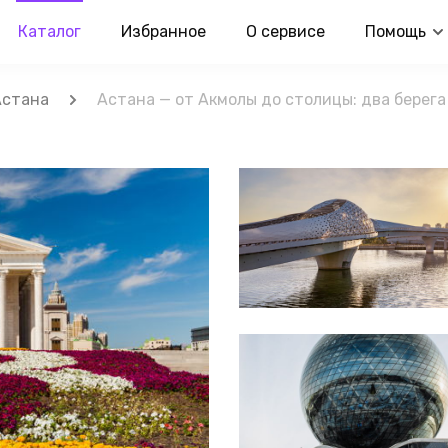
Каталог
Избранное
О сервисе
Помощь
Астана
Астана — от Акмолы до столицы: два берег