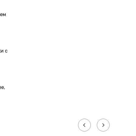
цем
и с
е,