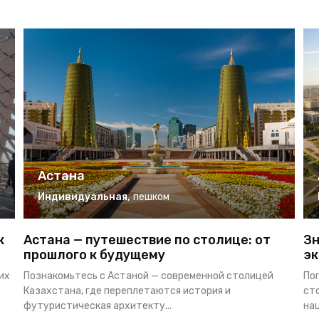
Астана
Индивидуальная
,
пешком
к
Астана — путешествие по столице: от
Зн
прошлого к будущему
эк
их
Познакомьтесь с Астаной — современной столицей
По
Казахстана, где переплетаются история и
ст
футуристическая архитекту...
нац