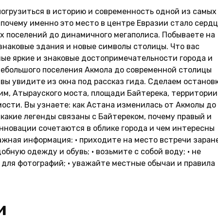
погрузиться в историю и современность одной из самых
 почему именно это место в центре Евразии стало серд
их поселений до динамичного мегаполиса. Побываете на
 знаковые здания и новые символы столицы. Что вас
мые яркие и знаковые достопримечательности города и
небольшого поселения Акмола до современной столицы
вы увидите из окна под рассказ гида. Сделаем остановк
им, Атырауского моста, площади Байтерека, территории
ости. Вы узнаете: как Астана изменилась от Акмолы до
 какие легенды связаны с Байтереком, почему правый и
инновации сочетаются в облике города и чем интересны
жная информация: • приходите на место встречи заране
обную одежду и обувь; • возьмите с собой воду; • не
 для фотографий; • уважайте местные обычаи и правила
и