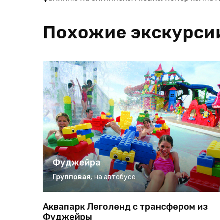
Похожие экскурси
Фуджейра
Групповая
,
на автобусе
Аквапарк Леголенд с трансфером из
Фуджейры