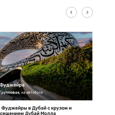
Фуджейра
Фудж
Групповая
,
на автобусе
Индиви
 Фуджейры в Дубай с крузом и
Фуджейр
сещением Дубай Молла
история