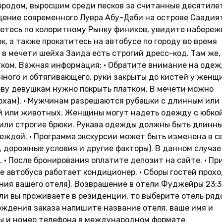
ородом, выросшим среди песков за считанные десятиле
щение современного Лувра Абу-Даби на острове Саадия
яетесь по колоритному Рынку фиников, увидите набере
, а также прокатитесь на автобусе по городу во время
 в мечети шейха Заида есть строгий дресс-код. Там же,
тком. Важная информация: • Обратите внимание на одеж
чного и обтягивающего, руки закрыты до кистей у женщи
лову девушкам нужно покрыть платком. В мечети можно
дирхам). • Мужчинам разрешаются рубашки с длинным или
й или животных. Женщины могут надеть одежду с юбкой
 или строгие брюки. Рукава одежды должны быть длинн
ждой. • Программа экскурсии может быть изменена в с
 дорожные условия и другие факторы). В данном случае
• После бронирования оплатите депозит на сайте. • Пр
е автобуса работает кондиционер. • Сборы гостей прох
ения вашего отеля). Возврашение в отели Фуджейры 23:3
сли вы проживаете в резиденции, то выберите отель ряд
ерждения заказа напишите название отеля, ваше имя и
ы и номер телефона в международном формате.