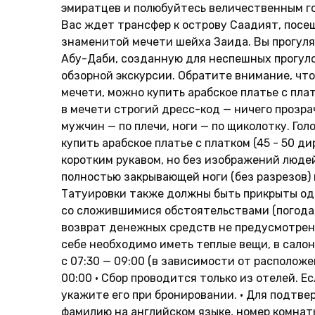
эмиратцев и полюбуйтесь величественным г
Вас ждет трансфер к острову Саадият, посе
знаменитой мечети шейха Заида. Вы прогул
Абу-Даби, созданную для неспешных прогулок
обзорной экскурсии. Обратите внимание, что
мечети, можно купить арабское платье с пла
в мечети строгий дресс-код — ничего прозра
мужчин — по плечи, ноги — по щиколотку. Го
купить арабское платье с платком (45 - 50 
коротким рукавом, но без изображений люде
полностью закрывающей ноги (без разрезов)
Татуировки также должны быть прикрыты оде
со сложившимися обстоятельствами (погода,
возврат денежных средств не предусмотрен. 
себе необходимо иметь теплые вещи, в салон
с 07:30 — 09:00 (в зависимости от располож
00:00 • Сбор проводится только из отелей. Е
укажите его при бронировании. • Для подтв
фамилию на английском языке, номер комнат