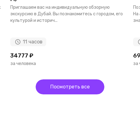
к
Приглашаем вас на индивидуальную обзорную
По
экскурсию в Дубай. Вы познакомитесь с городом, его
На
культурой и историч...
зна
11 часов
34777 ₽
69
за человека
за
Посмотреть все