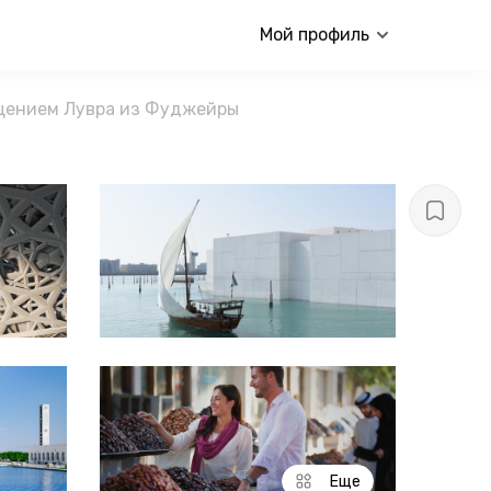
Мой профиль
щением Лувра из Фуджейры
Еще