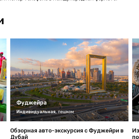
и
Фуджейра
Индивидуальная
,
пешком
Обзорная авто-экскурсия с Фуджейри в
Из
Дубай
по