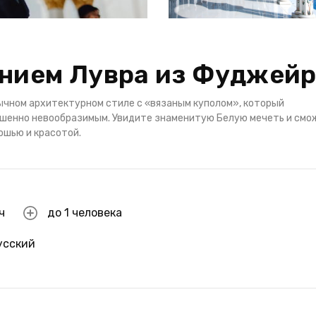
ением Лувра из Фуджей
ычном архитектурном стиле с «вязаным куполом», который
ршенно невообразимым. Увидите знаменитую Белую мечеть и смо
ошью и красотой.
ч
до 1 человека
усский