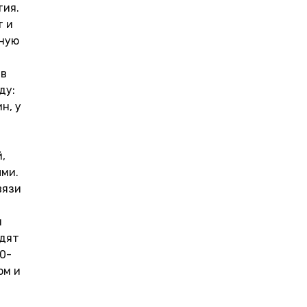
тия.
т и
жную
 в
ду:
н, у
,
ыми.
вязи
и
одят
0-
ом и