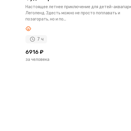
Настоящее летнее приключение для детей-аквапар
Леголенд. Здесть можно не просто поплавать и
позагорать, но и по...
7 ч
6916 ₽
за человека