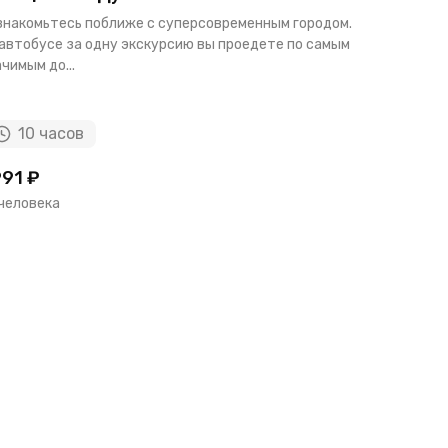
знакомьтесь поближе с суперсовременным городом.
Фуджейра 
 автобусе за одну экскурсию вы проедете по самым
ОАЭ, расп
чимым до...
вдоль залив
10 часов
8 ча
91 ₽
19549 ₽
 человека
за человек