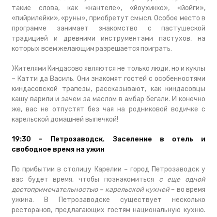
такие слова, как «кантеле», «йоухикко», «йойги»,
«пийрилейки», «руны», приобретут смысл. Особое место в
программе занимает знакомство с пастушеской
традицией и древними инструментами пастухов, на
которых всем желающим разрешается поиграть.
Жителями Киндасово являются не только люди, но и куклы
– Катти да Василь. Они знакомят гостей с особенностями
киндасовской трапезы, рассказывают, как киндасовцы
кашу варили и зачем за маслом в амбар бегали. И конечно
же, вас не отпустят без чая на родниковой водичке с
карельской домашней выпечкой!
19:30 – Петрозаводск. Заселение в отель и
свободное время на ужин
По прибытии в столицу Карелии – город Петрозаводск у
вас будет время, чтобы познакомиться
с еще одной
достопримечательностью – карельской кухней
– во время
ужина. В Петрозаводске существует несколько
ресторанов, предлагающих гостям национальную кухню.