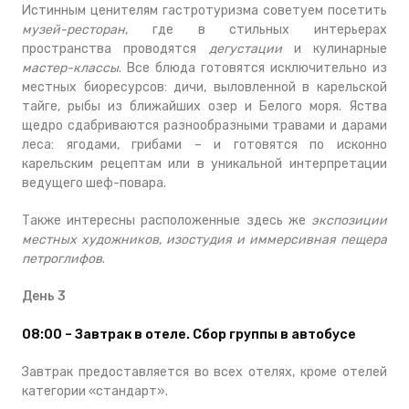
Истинным ценителям гастротуризма советуем посетить
музей-ресторан
, где в стильных интерьерах
пространства проводятся
дегустации
и кулинарные
мастер-классы
. Все блюда готовятся исключительно из
местных биоресурсов: дичи, выловленной в карельской
тайге, рыбы из ближайших озер и Белого моря. Яства
щедро сдабриваются разнообразными травами и дарами
леса: ягодами, грибами – и готовятся по исконно
карельским рецептам или в уникальной интерпретации
ведущего шеф-повара.
Также интересны расположенные здесь же
экспозиции
местных художников, изостудия и иммерсивная пещера
петроглифов
.
День 3
08:00 – Завтрак в отеле. Сбор группы в автобусе
Завтрак предоставляется во всех отелях, кроме отелей
категории «стандарт».