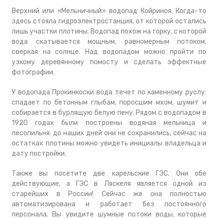
Верхний или «Мельничный» водопад Койриноя. Когда-то
здесь стояла гидроэлектростанция, от которой остались
лишь участки плотины. Водопад похож на горку, с которой
вода скатывается мощным, равномерным потоком,
сверкая на солнце.
Над водопадом можно пройти по
узкому деревянному помосту и сделать эффектные
фотографии.
У водопада Прокинкоски вода течет по каменному руслу:
спадает по бетонным глыбам, поросшим мхом, шумит и
собирается в бурлящую белую пену. Рядом с водопадом в
1920 годах были построены водяная мельница и
лесопильня: до наших дней они не сохранились, сейчас на
остатках плотины можно увидеть инициалы владельца и
дату постройки.
Также вы посетите две карельские ГЭС. Они обе
действующие, а ГЭС в Ляскеля является одной из
старейших в России! Сейчас же она полностью
автоматизирована и работает без постоянного
персонала. Вы увидите шумные потоки воды, которые