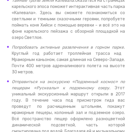
Тайные тропы земли Калевала.
Оказаться на страницах
карельского эпоса поможет интерактивная часть парка
«Калевала». Здесь вы сможете познакомиться со
светлыми и темными сказочными героями, попробуете
поймать коня Хийси с помощью веревки – и всё это на
фоне карельского пейзажа с обзорной площадкой на
озеро Светлое.
Попробовать активные развлечения в горном парке.
Круглый год работает троллейная трасса над
Мраморным каньоном, самая длинная на Северо-Западе.
Почти 400 метров адреналинового полета на высоте
30 метров.
Отправиться на экскурсию «Подземный космос» по
пещерам «Рускеалы» к подземному озеру.
Этот
уникальный экскурсионный маршрут открыли в 2017
году. В течение часа под присмотром гида вас
проведут по расчищенным штольням, покажут
мраморные пещеры, колонный зал и подземное озеро.
Всё пространство пещер оформлено разноцветной
динамической подсветкой, часть которой
смонтирована под водой. Благодаря ей и музыкальному