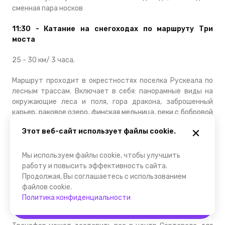
сменная пара носков
11:30 - Катание на снегоходах по маршруту Три
моста
25 - 30 км/ 3 часа.
Маршрут проходит в окрестностях поселка Рускеала по
лесным трассам. Включает в себя: панорамные виды на
окружающие леса и поля, гора дракона, заброшенный
карьер, раковое озеро, финская мельница, реки с бобровой
плотиной, водопады.
Этот веб-сайт использует файлы cookie.
Катание на современных снегоходах:
Мы используем файлы cookie, чтобы улучшить
- SKI DOO TUNDRA 550F
работу и повысить эффективность сайта.
Продолжая, Вы соглашаетесь с использованием
- LYNX 59 YETI 600 ACE
файлов cookie.
Политика конфиденциальности
15:40 - Прибытие в Сортавала. Свободное время
Забронировать