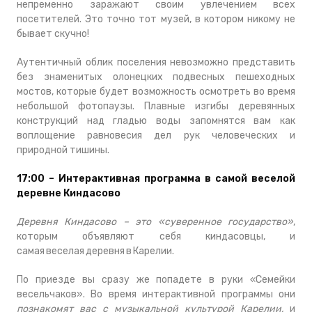
непременно заражают своим увлечением всех
посетителей. Это точно тот музей, в котором никому не
бывает скучно!
Аутентичный облик поселения невозможно представить
без знаменитых олонецких подвесных пешеходных
мостов, которые будет возможность осмотреть во время
небольшой фотопаузы. Плавные изгибы деревянных
конструкций над гладью воды запомнятся вам как
воплощение равновесия дел рук человеческих и
природной тишины.
17:00 – Интерактивная программа в самой веселой
деревне Киндасово
Деревня Киндасово – это «суверенное государство»
,
которым объявляют себя киндасовцы, и
самая веселая деревня в Карелии.
По приезде вы сразу же попадете в руки «Семейки
весельчаков». Во время интерактивной программы они
познакомят вас с музыкальной культурой Карелии,
и