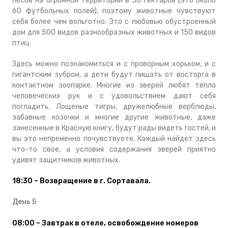
лесов на огромной территории в 30 гектаров (это около
60 футбольных полей), поэтому животные чувствуют
себя более чем вольготно. Это с любовью обустроенный
дом для 500 видов разнообразных животных и 150 видов
птиц.
Здесь можно познакомиться и с проворным хорьком, и с
гигантским зубром, а дети будут пищать от восторга в
контактном зоопарке.
Многие из зверей любят тепло
человеческих рук и с удовольствием дают себя
погладить. Лощеные тигры, дружелюбные верблюды,
забавные козочки и многие другие животные, даже
занесенные в Красную книгу, будут рады видеть гостей, и
вы это непременно почувствуете. Каждый найдет здесь
что-то свое, а условия содержания зверей приятно
удивят защитников животных.
18:30 – Возвращение в г. Сортавала.
День 5
08:00 – Завтрак в отеле, освобождение номеров