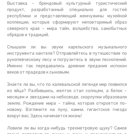
Выставка – брендовый культурный туристический
продукт, разработанный специально для гостей
республики и представляющий жемчужины музейной
коллекции, которые сформируют неповторимый образ
северного края – мира тайн, волшебства, самобытных
обрядов и традиций.
Слышали ли вы звуки карельского музыкального
инструмента кантеле? Отправляйтесь в путешествие по
рунопевческому лесу и погрузитесь в звуки песнопений.
Именно так передавались древние предания испокон
веков от прадедов к сыновьям.
Знаете ли вы, что по калевальской легенде мир появился
из яйца? Разбившись, желток стал солнцем, а белок –
месяцем и звездами на небосводе, скорлупки образовали
землю. Рождение мира – тайна, которая откроется по-
новому. Взгляните на луну, камни, гигантское гнездо
вокруг вас. Здесь начинается жизнь!
Ловили ли вы когда-нибудь трехметровую щуку? Самое