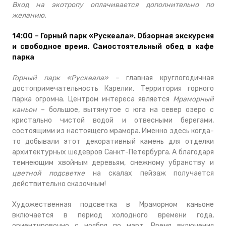
Вход на экотропу оплачивается дополнительно по
желанию.
14:00 – Горный парк «Рускеала». Обзорная экскурсия
и свободное время. Самостоятельный обед в кафе
парка
Горный парк «Рускеала»
– главная круглогодичная
достопримечательность Карелии. Территория горного
парка огромна. Центром интереса является
Мраморный
каньон
– большое, вытянутое с юга на север озеро с
кристально чистой водой и отвесными берегами,
состоящими из настоящего мрамора. Именно здесь когда-
то добывали этот декоративный камень для отделки
архитектурных шедевров Санкт-Петербурга. А благодаря
темнеющим хвойным деревьям, снежному убранству и
цветной подсветке
на скалах пейзаж получается
действительно сказочным!
Художественная подсветка в Мраморном каньоне
включается в период холодного времени года,
ориентировочно с ноября по март. Время включения