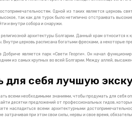
стопримечательностям. Одной из таких является церковь свят
высокое, так как для турок было нетипично отстраивать высоки
йти и внутри собора и снаружи.
 религиозной архитектуры Болгарии. Данный храм относится к к
ны. Внутри церковь расписана богатыми фресками, а некоторые п
 Добриче является парк «Свети Георги». Он начал функциониро
 одним из самых крупных во всей Болгарии. Между аллей, высаже
ь для себя лучшую экск
ать всеми необходимыми знаниями, чтобы продумать для себя оп
 найти десятки предложений от профессиональных гидов, котор
ете насладиться всеми архитектурными достопримечательност
е затрачивая при этом свои силы, нервы и свое время, обязатель