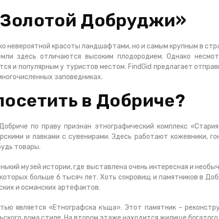
«Золотой Добруджи»
ко невероятной красоты ландшафтами, но и самым крупным в стра
емли здесь отличаются высоким плодородием. Однако несмот
ся и популярным у туристов местом. FindGid предлагает отправ
многочисленных заповедниках.
посетить в Добриче?
Добриче по праву признан этнографический комплекс «Стария 
скими и лавками с сувенирами. Здесь работают кожевники, гон
будь товары.
нький музей истории, где выставлена очень интересная и необыч
которых больше 6 тысяч лет. Хоть сокровищ и памятников в Доб
ских и османских артефактов.
ью является «Етнографска къща». Этот памятник – реконстру
ьского дома стиле. На втором этаже находится жилище богатого 