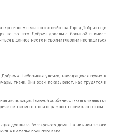
не регионом сельского хозяйства. Город Добрич еще
ря на то, что Добрич довольно большой и имеет
иться в данное место и своими глазами насладиться
Добрич». Небольшая улочка, находящаяся прямо в
чары, ткачи. Они всем показывают, как трудятся и
ная экспозиция. Главной особенностью его являются
риче не так много, они поражают своим качеством –
кция древнего болгарского дома. На нижнем этаже
купца и ателье прошлого века.