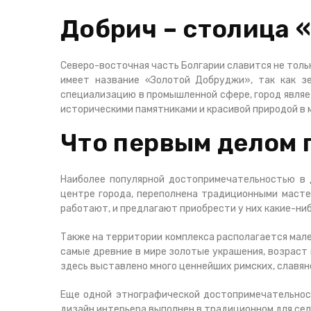
Добрич – столица 
Северо-восточная часть Болгарии славится не толь
имеет название «Золотой Добруджи», так как з
специализацию в промышленной сфере, город являет
историческими памятниками и красивой природой в 
Что первым делом 
Наиболее популярной достопримечательностью в 
центре города, переполнена традиционными мастер
работают, и предлагают приобрести у них какие-ни
Также на территории комплекса располагается мале
самые древние в мире золотые украшения, возраст 
здесь выставлено много ценнейших римских, славян
Еще одной этнографической достопримечательност
дизайн интерьера выполнен в традиционном для сел