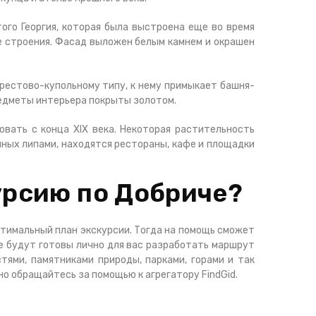
ого Георгия, которая была выстроена еще во время
е строения. Фасад выложен белым камнем и окрашен
рестово-купольному типу, к нему примыкает башня-
редметы интерьера покрыты золотом.
вать с конца XIX века. Некоторая растительность
нных липами, находятся рестораны, кафе и площадки
урсию по Добриче?
тимальный план экскурсии. Тогда на помощь сможет
ые будут готовы лично для вас разработать маршрут
ями, памятниками природы, парками, горами и так
но обращайтесь за помощью к агрегатору FindGid.