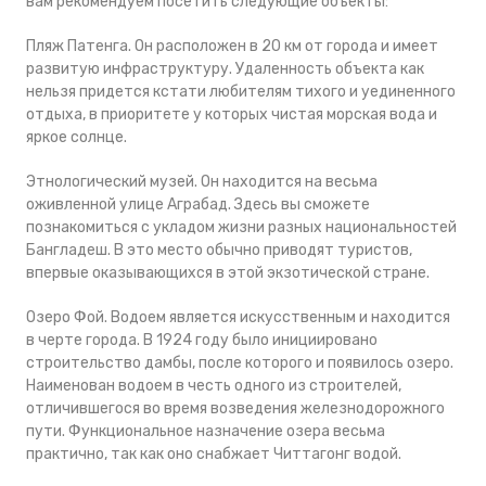
вам рекомендуем посетить следующие объекты:
Пляж Патенга. Он расположен в 20 км от города и имеет
развитую инфраструктуру. Удаленность объекта как
нельзя придется кстати любителям тихого и уединенного
отдыха, в приоритете у которых чистая морская вода и
яркое солнце.
Этнологический музей. Он находится на весьма
оживленной улице Аграбад. Здесь вы сможете
познакомиться с укладом жизни разных национальностей
Бангладеш. В это место обычно приводят туристов,
впервые оказывающихся в этой экзотической стране.
Озеро Фой. Водоем является искусственным и находится
в черте города. В 1924 году было инициировано
строительство дамбы, после которого и появилось озеро.
Наименован водоем в честь одного из строителей,
отличившегося во время возведения железнодорожного
пути. Функциональное назначение озера весьма
практично, так как оно снабжает Читтагонг водой.