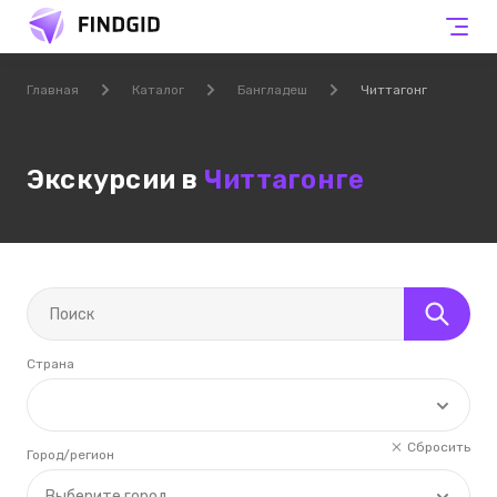
Главная
Каталог
Бангладеш
Читтагонг
Экскурсии в
Читтагонге
Страна
Сбросить
Город/регион
Выберите город