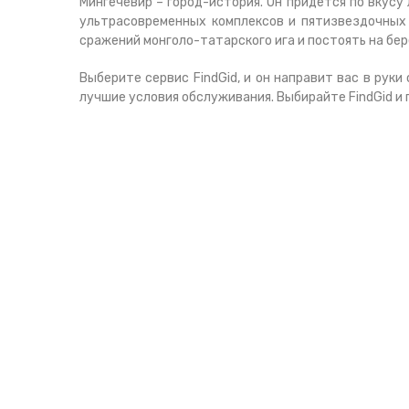
Мингечевир – город-история. Он придется по вкусу
ультрасовременных комплексов и пятизвездочных 
сражений монголо-татарского ига и постоять на бе
Выберите сервис FindGid, и он направит вас в ру
лучшие условия обслуживания. Выбирайте FindGid и