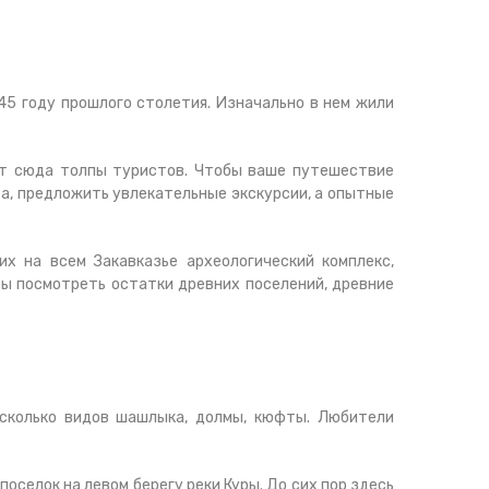
45 году прошлого столетия. Изначально в нем жили
нят сюда толпы туристов. Чтобы ваше путешествие
та, предложить увлекательные экскурсии, а опытные
х на всем Закавказье археологический комплекс,
обы посмотреть остатки древних поселений, древние
есколько видов шашлыка, долмы, кюфты. Любители
оселок на левом берегу реки Куры. До сих пор здесь