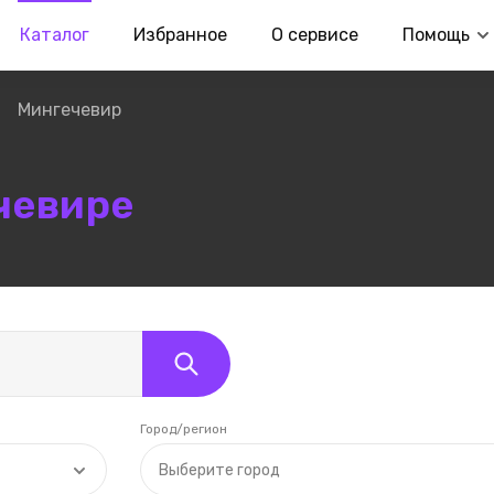
Каталог
Избранное
О сервисе
Помощь
Мингечевир
чевире
Город/регион
Выберите город