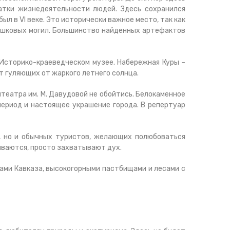
атки жизнедеятельности людей. Здесь сохранился
л в VI веке. Это исторически важное место, так как
оршковых могил. Большинство найденных артефактов
 Историко-краеведческом музее. Набережная Куры –
т гуляющих от жаркого летнего солнца.
театра им. М. Давудовой не обойтись. Белокаменное
период и настоящее украшение города. В репертуар
, но и обычных туристов, желающих полюбоваться
ываются, просто захватывают дух.
ами Кавказа, высокогорными пастбищами и лесами с