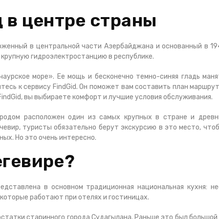
 в центре страны
оженный в центральной части Азербайджана и основанный в 19
 крупную гидроэлектростанцию в республике.
чаурское море». Ее мощь и бесконечно темно-синяя гладь ма
итесь к сервису
FindGid. Он поможет вам составить план маршру
indGid, вы выбираете комфорт и лучшие условия обслуживания.
родом расположен один из самых крупных в стране и древни
ечевир, туристы обязательно берут экскурсию в это место, чт
ных. Но это очень интересно.
егевире?
редставлена в основном традиционная национальная кухня: н
 которые работают при отелях и гостиницах.
татки старинного города Судагылана. Раньше это был большой п