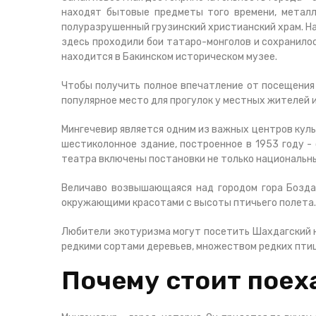
находят бытовые предметы того времени, металл
полуразрушенный грузинский христианский храм. Най
здесь проходили бои татаро-монголов и сохранило
находится в Бакинском историческом музее.
Чтобы получить полное впечатление от посещения 
популярное место для прогулок у местных жителей и
Мингечевир является одним из важных центров куль
шестиколонное здание, построенное в 1953 году -
театра включены постановки не только национальны
Величаво возвышающаяся над городом гора Бозда
окружающими красотами с высоты птичьего полета. 
Любители экотуризма могут посетить Шахдагский н
редкими сортами деревьев, множеством редких птиц
Почему стоит поех