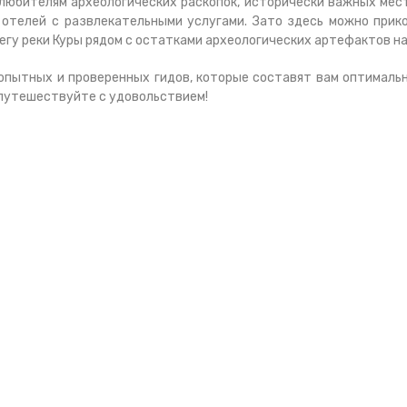
 любителям археологических раскопок, исторически важных мес
отелей с развлекательными услугами. Зато здесь можно прико
регу реки Куры рядом с остатками археологических артефактов н
ки опытных и проверенных гидов, которые составят вам оптимал
 путешествуйте с удовольствием!