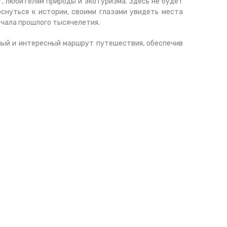
т, любителям природы и экотуризма. Здесь не будет
снуться к истории, своими глазами увидеть места
ачала прошлого тысячелетия.
ьный и интересный маршрут путешествия, обеспечив