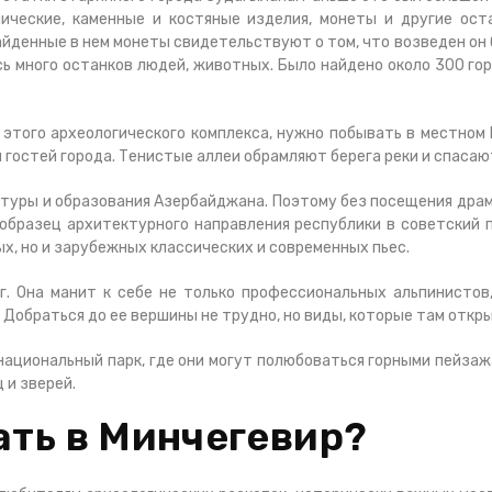
ические, каменные и костяные изделия, монеты и другие ост
денные в нем монеты свидетельствуют о том, что возведен он бы
сь много останков людей, животных. Было найдено около 300 г
этого археологического комплекса, нужно побывать в местном
 гостей города. Тенистые аллеи обрамляют берега реки и спасаю
туры и образования Азербайджана. Поэтому без посещения драм
 образец архитектурного направления республики в советский 
х, но и зарубежных классических и современных пьес.
г. Она манит к себе не только профессиональных альпинистов
Добраться до ее вершины не трудно, но виды, которые там откр
ациональный парк, где они могут полюбоваться горными пейзаж
 и зверей.
ать в Минчегевир?