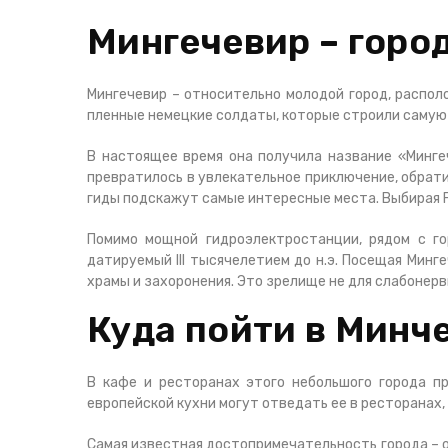
Мингечевир – город
Мингечевир – относительно молодой город, распол
пленные немецкие солдаты, которые строили самую
В настоящее время она получила название «
Минге
превратилось в увлекательное приключение, обрат
гиды подскажут самые интересные места. Выбирая F
Помимо мощной гидроэлектростанции, рядом с го
датируемый III тысячелетием до н.э. Посещая Минг
храмы и захоронения. Это зрелище не для слабонерв
Куда пойти в Минч
В кафе и ресторанах этого небольшого города п
европейской кухни могут отведать ее в ресторанах,
Самая известная достопримечательность города – ос