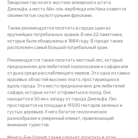
Закарских гор на юго-востоке алжирского штата
Джельфа, а место Айн-эль-верблюда или Нака славится
своими пятью скульптурными фресками.
Также рекомендуется посетить в городе один из
крупнейших погребальных храмов. В нем 22 памятника,
которые были обнаружены в 1884 году. В городе также
расположен самый большой погребальный храм.
Рекомендуется также посетить местный лес, который
предназначен для любителей скалолазания и сафари или
отдыха среди расслабляющего нервов. Это одна из самых
красивых областей высоких плато, простирающихся
вдоль города. Это место предназначено для любителей
сафари, которые хотят отправиться в поход. Оно
находится в 50 км к западу от города Джельфа. Лес
простирается на площади в 19500 гектаров зеленых и
густых деревьев. У него богатое геологическое
разнообразие и умеренный климат, привлекающий
внимание туристов.
Мечеть Бин Шариф также следует посетить в этом