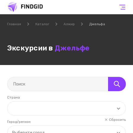
Главная
Каталог
Алжир
Джельфа
Экскурсии в
Джельфе
Страна
Сбросить
Город/регион
Выберите город